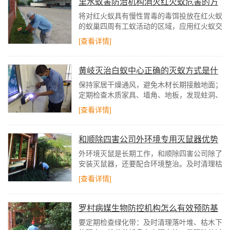
里水蚁害防治机构消灭红火蚁危害的方
法
将对红火蚁具有慢性胃毒的毒饵投放在红火蚁
的蚁巢四周有工蚁活动的区域，应用红火蚁交
哺、整理和清洁的特性，将药剂传送到整个红
[查看详情]
火蚁群体，从而杀灭整个群体的方法。
黄岐灭治白蚁中心正确的灭蚁方式是什
么
保持家居干燥通风，避免木材长期接触地面；
定期检查木质家具、墙角、地板，发现蛀洞、
粉末状排泄物及时处理；装修时可对木材进行
[查看详情]
防蚁处理，从源头降低虫害风险。
和顺除四害公司外环境专用灭鼠器优势
外环境灭鼠是长期工作，和顺除四害公司除了
安装灭鼠器，还要配合环境整治。及时清理枯
枝落叶、堆放的杂物，密封下水道口和墙体缝
[查看详情]
隙，减少老鼠的藏身之处。
罗村病媒生物防控机构怎么有效预防基
孔肯雅热
要定期检查绿化带：及时清理落叶堆、枯木下