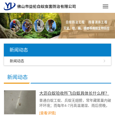
Toggl
navig
新闻动态
新闻动态
新闻动态
大沥白蚁验收所飞白蚁具体长什么样？
快速辨别措施
普通白蚁工蚁、兵蚁无翅膀，常年藏匿巢内破
坏环境；而每年4-7月高温潮湿、雨后傍晚，
成熟蚁巢会大批量飞出飞白蚁，凭借趋光性进
[查看详情]