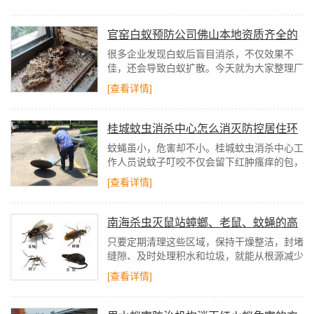
入居民家中，配对脱翅后钻入缝隙筑巢，埋下
白蚁隐患。
官窑白蚁预防公司佛山本地资质齐全的
灭白蚁公司有哪些推荐
很多企业发现白蚁后盲目消杀，不仅效果不
佳，还会导致白蚁扩散。今天就为大家整理厂
房仓库白蚁消杀全步骤，同时推荐佛山本地资
[查看详情]
质齐全的灭白蚁公司——佛山益伦白蚁防治，
帮大家高效解决白蚁困扰。
桂城蚊虫消杀中心怎么消灭防控居住环
境的蚊蝇
蚊蝇虽小，危害却不小。桂城蚊虫消杀中心工
作人员说蚊子叮咬不仅会留下红肿瘙痒的包，
还可能传播登革热、疟疾等病菌；苍蝇接触食
[查看详情]
物和餐具后，会污染饮食环境，诱发肠胃不适
等问题。
南海杀虫灭鼠站蟑螂、老鼠、蚊蝇的高
频出没点
只要定期清理这些区域，保持干燥整洁，封堵
缝隙、及时处理积水和垃圾，就能从根源减少
这些“小麻烦”！下次再发现它们的踪迹，先对
[查看详情]
照这几个位置排查，高效除患更轻松～