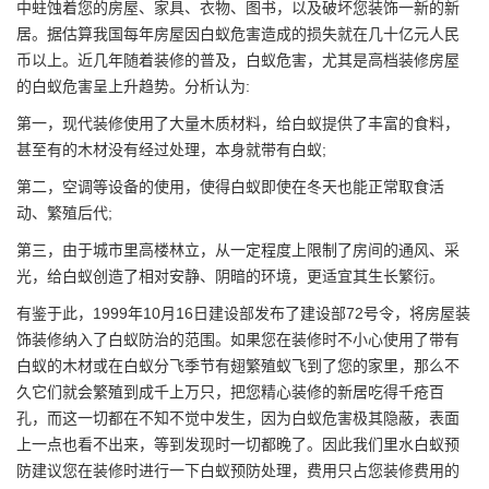
中蛀蚀着您的房屋、家具、衣物、图书，以及破坏您装饰一新的新
居。据估算我国每年房屋因白蚁危害造成的损失就在几十亿元人民
币以上。近几年随着装修的普及，白蚁危害，尤其是高档
装修房屋
的白蚁危害呈上升趋势。分析认为:
第一，现代装修使用了大量
木质材料
，给白蚁提供了丰富的食料，
甚至有的木材没有经过处理，本身就带有白蚁;
第二，空调等设备的使用，使得白蚁即使在冬天也能正常取食活
动、繁殖后代;
第三，由于城市里高楼林立，从一定程度上限制了房间的通风、采
光，给白蚁创造了相对安静、阴暗的环境，更适宜其生长繁衍。
有鉴于此，1999年10月16日建设部发布了建设部72号令，将房屋装
饰装修纳入了白蚁防治的范围。如果您在装修时不小心使用了带有
白蚁的木材或在白蚁分飞季节有翅繁殖蚁飞到了您的家里，那么不
久它们就会繁殖到成千上万只，把您精心装修的新居吃得千疮百
孔，而这一切都在不知不觉中发生，因为白蚁危害极其隐蔽，表面
上一点也看不出来，等到发现时一切都晚了。因此我们
里水白蚁预
防
建议您在装修时进行一下白蚁预防处理，费用只占您装修费用的