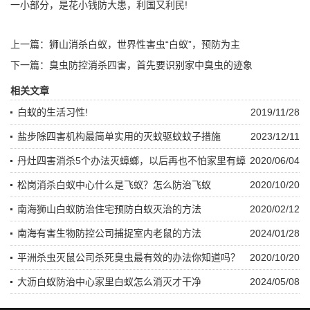
一小部分，是花小钱防大患，利国又利民!
上一篇：
狮山消杀白蚁，世界性害虫“白蚁”，预防为主
下一篇：
臭虫防控消杀四害，首先要识别家中臭虫的迹象
相关文章
白蚁的生活习性!
2019/11/28
盐步除四害机构最简单实用的灭蚊驱蚊蚊子措施
2023/12/11
丹灶四害消杀5个办法灭蟑螂，以后再也不怕家里有蟑
2020/06/04
螂了
松岗消杀白蚁中心什么是飞蚁？怎么防治飞蚁
2020/10/20
南海狮山白蚁防治住宅预防白蚁灭治的方法
2020/02/12
南海有害生物防控公司捕捉室内老鼠的方法
2024/01/28
平洲杀虫灭鼠公司杀死臭虫最有效的办法你知道吗？
2020/10/20
大沥白蚁防治中心家里白蚁怎么消灭才干净
2024/05/08