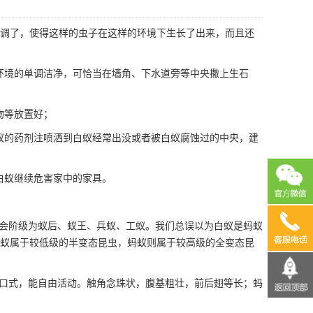
调了，使得这样的虫子在这样的环境下生长了出来，而且还
环境的单调洁净，可恰当在墙角、下水道旁等中央撒上
生石
物等放置好；
蚁的药剂注喷洒到白蚁经常出没或者被白蚁腐蚀过的中央，建
白蚁继续危害家中的家具。
13690
会阶级为蚁后、蚁王、兵蚁、工蚁。我们总误以为白蚁是蚂蚁
蚁属于较低级的半变态昆虫，蚂蚁则属于较高级的全变态昆
口式，能
自由活动
。触角念珠状，腹基粗壮，前后翅等长；蚂