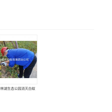
翰林湖生态公园消灭白蚁