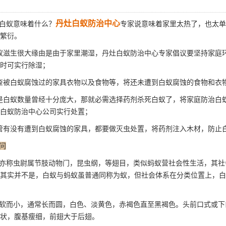
丹灶白蚁防治中心
白蚁意味着什么？
专家说意味着家里太热了，也太单
繁衍。
蚁滋生很大缘由是由于家里潮湿，丹灶白蚁防治中心专家倡议要坚持家庭
时可实行除湿；
查被
白蚁腐蚀
过的家具衣物以及食物等，将还未遭到白蚁腐蚀的食物和衣
是白蚁数量曾经十分庞大，那就必需选择药剂杀死白蚁了，将家庭防治白
白蚁防治中心公司实行处置；
管有没有遭到白蚁腐蚀的家具，都要做灭虫处置，将药剂注入木材，防止
问
亦称虫尉属节肢动物门，昆虫纲，等翅目，类似蚂蚁营社会性生活，其社
其实并不是，白蚁与蚂蚁虽普通
同称为蚁
，但社会体系在分类位置上，白
软而小，通常长而圆，白色、淡黄色，赤褐色直至黑褐色。头前口式或下
状，腹基瘦细，前翅大于后翅。