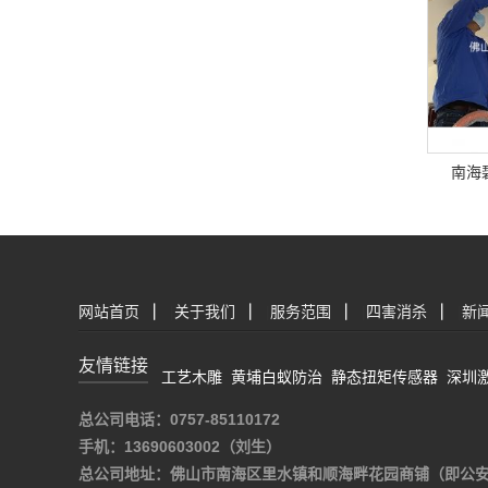
南海
网站首页
|
关于我们
|
服务范围
|
四害消杀
|
新
友情链接
工艺木雕
黄埔白蚁防治
静态扭矩传感器
深圳
总公司电话：0757-85110172
手机：13690603002（刘生）
总公司地址：佛山市南海区里水镇和顺海畔花园商铺（即公