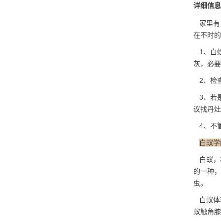
详细信息
家里有
在不时的
1、白
灰
，必要
2、检
3、若
议找丹灶
4、不
白蚁学
白蚁，
的一种，
虫。
白蚁体
蚁触角膝