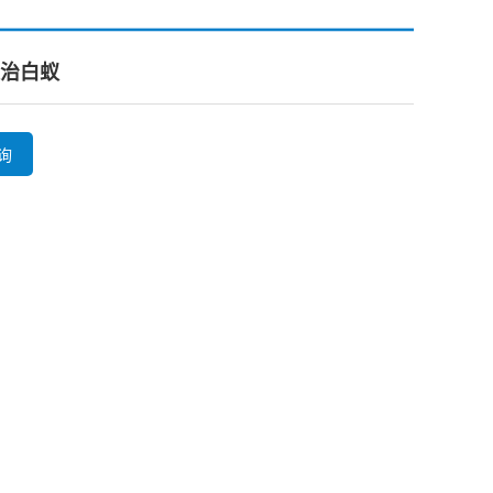
治白蚁
询