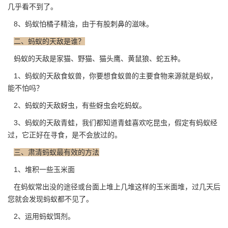
几乎看不到了。
8、蚂蚁怕橘子精油，由于有股刺鼻的滋味。
二、蚂蚁的天敌是谁？
蚂蚁的天敌是家猫、野猫、猫头鹰、黄鼠狼、蛇五种。
1、蚂蚁的天敌食蚁兽，你要想食蚁兽的主要食物来源就是蚂蚁，
能不怕吗？
2、蚂蚁的天敌
蚜虫
，有些蚜虫会吃蚂蚁。
3、蚂蚁的天敌青蛙，我们都知道青蛙喜欢吃昆虫，假定有蚂蚁经
过，它正好在寻食，是不会放过的。
三、肃清蚂蚁最有效的方法
1、堆积一些玉米面
在蚂蚁常出没的途径或台面上堆上几堆这样的玉米面堆，过几天后
您就会发现蚂蚁都不见了。
2、运用蚂蚁饵剂。