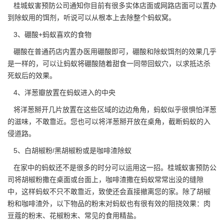
桂城蚁害预防公司通知你目前有很多实体店面或网路店面可以置办
到除蚁用的饵剂，听说可以从根本上去除整个蚂蚁窝。
3、硼酸+蚂蚁喜欢的食物
硼酸在普通药店内置办医用硼酸即可，硼酸和除蚁饵剂的效果几乎
是一样的，可以让蚂蚁将
硼酸
随着甜食一同带回蚁穴，以求抵达杀
死蚁后的效果。
4、洋葱瓣放置在蚂蚁进入的中央
将洋葱掰开几片放置在这些区域的边边角角，蚂蚁似乎很惧怕洋葱
的滋味，不敢靠近。您也可以将洋葱掰开放在桌角，截断蚂蚁的入
侵道路。
5、白胡椒粉/黑胡椒粉或是咖啡渣除蚁
在家中的蚂蚁还不是很多的时分可以运用这一招。桂城蚁害预防公
司将胡椒粉撒在桌面或台面上，咖啡渣撒在蚂蚁常常出没的缝隙
中，这样蚂蚁不只不敢靠近，致使还会直接撤离您的家。除了胡椒
粉和咖啡渣外，以下物品的粉末对蚂蚁也有很有效的阻挠效果：肉
豆蔻的粉末、花椒粉末、常见的食用精盐。