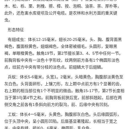
木、松、栎、栗、刺槐、擦、樟、按、泡桐、油茶、茶、厚朴等，
此外，还危害水库堤坝及公开电缆。是农林和水利方面的重关键
虫。
形态特征
有翅成虫：体长12-15毫米，翅长20-25毫米。头、胸、腹背面黑
褐色，腹面棕黄色，翅烟褐色，全体密被细毛。头圆形，复眼黑
褐，单眼橙黄色。触角19节，第2节擅长第3、4、5节中任何一节。
前胸背板中央有一淡色十字形纹，纹两侧前方各有1个椭圆形淡色
点，纹前方中央有带分枝的淡色点。前翅鳞大于后翅鳞。
兵蚁：体长5-6毫米，头宽1。2毫米，头暗黄色，胸腹部淡黄色至
灰白色。头背面卵形，上镶刀形，左上颗中点前方有1个显著的齿，
右上颗的相当部位有1个不明显的微齿。触角15-17节，第2节长度相
当于第3与第4节之和。前胸背板前狭后宽，前部斜翘起，后部在两
侧交角之前各有1条斜向前方的裂沟，前、后缘中央有凹刻。
工蚁：体长4一5毫米，头黄色，胸腹部灰白色。头后缘圆弧形，
位于头顶中央，呈小圆形凹陷。后唇基显著隆起，长相当于宽之
半，中央有缝。卵长0。6毫米，椭圆形，乳白色。