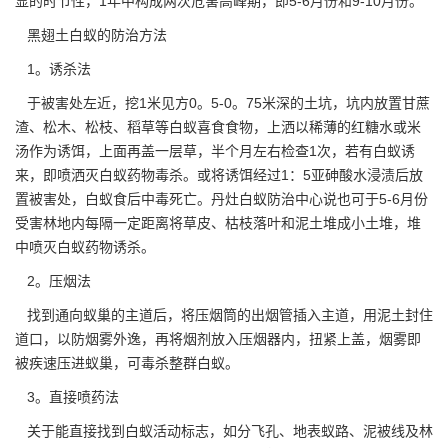
显的时节性，1年中构成两次危害高峰期，即5-6月份和9-10月份。
黑翅土白蚁的防治方法
1。诱杀法
于被害处左近，挖1米见方0。5-0。75米深的土坑，坑内放置甘蔗
渣、松木、松枝、稻草等白蚁喜食食物，上洒以稀薄的红糖水或米
汤作为诱饵，上面再盖一层草，半个月左右检查1次，若有白蚁诱
来，即喷洒灭白蚁药物毒杀。或将诱饵经过1：5亚砷酸水浸渍后放
置被害处，白蚁食后中毒死亡。丹灶白蚁防治中心说也可于5-6月份
受害林地内每隔一定距离将草皮、枯枝落叶和泥土堆成小土堆，堆
中喷灭白蚁药物诱杀。
2。压烟法
找到通向蚁巢的主道后，将压烟筒的出烟管插入主道，用泥土封住
道口，以防烟雾外逸，再将烟剂放入压烟器内，扭紧上盖，烟雾即
被疾速压进蚁巢，可毒杀整群白蚁。
3。直接喷药法
关于能直接找到白蚁活动标志，如分飞孔、地表蚁路、泥被线及林