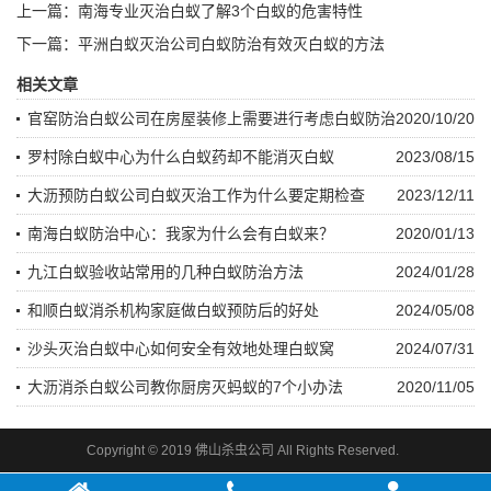
上一篇：
南海专业灭治白蚁了解3个白蚁的危害特性
下一篇：
平洲白蚁灭治公司白蚁防治有效灭白蚁的方法
相关文章
官窑防治白蚁公司在房屋装修上需要进行考虑白蚁防治
2020/10/20
吗？
罗村除白蚁中心为什么白蚁药却不能消灭白蚁
2023/08/15
大沥预防白蚁公司白蚁灭治工作为什么要定期检查
2023/12/11
南海白蚁防治中心：我家为什么会有白蚁来？
2020/01/13
九江白蚁验收站常用的几种白蚁防治方法
2024/01/28
和顺白蚁消杀机构家庭做白蚁预防后的好处
2024/05/08
沙头灭治白蚁中心如何安全有效地处理白蚁窝
2024/07/31
大沥消杀白蚁公司教你厨房灭蚂蚁的7个小办法
2020/11/05
Copyright © 2019 佛山杀虫公司 All Rights Reserved.