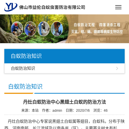
Toggl
navig
白蚁防治知识
白蚁防治知识
白蚁防治知识
丹灶白蚁防治中心黑翅土白蚁的防治方法
来源：本站
作者：admin
日期：2020/7/6
浏览：
46
丹灶白蚁防治中心
专家说黑翅土白蚁属等翅目，白蚁科。分布于陕
西、河南南部、长江流域及以南各省（区）。主要寄主树木有杉