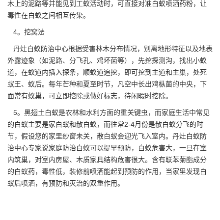
木上的泥路等并能见到
工蚁
活动时，可直接对准白蚁喷洒药粉，让
毒性在白蚁之间相互传染。
4。挖窝法
丹灶白蚁防治中心根据受害林木分布情况，别离地形特征以及地表
外露迹象（如泥路、分飞孔、鸡坏菌等），先挖探测沟，找出小蚁
道，在蚁道内插入探条，顺蚁道追挖，即可挖到主道和主巢，处死
蚁王、蚁后。每年芒种和夏至时节，凡空中长出鸡枞菌的中央，下
面常有蚁巢，可立即挖除或做好标志，待闲暇时挖除。
5。黑翅土白蚁是农林和水利方面的重关键虫，而家庭生活中常见
的白蚁主要是家白蚁和散白蚁，而往常2-4月份是散白蚁分飞的时
节，假设您的家里纱窗未关，
散白蚁
会迎光飞入室内。丹灶白蚁防
治中心专家说家庭防治白蚁可以提早预防，白蚁危害大，一旦在室
内筑巢，对室内房屋、木质家具结构危害很大。含有联苯菊酯成分
的白蚁药，毒性低，装修前喷洒能起到预防的作用，当家里发现白
蚁后喷洒，有预防和灭治的双重作用。