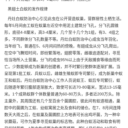
黑翅土白蚁
的发作规律
丹灶白蚁防治中心引见此虫在公开营造蚁巢，营群居性土栖生活。
每年5月间由工蚁在
蚁巢
左近空中用泥土建筑分飞孔，分飞孔圆锥
形，底径4-8厘米，高3-4厘米，几个至十几个为1组，有3、4组之
多，不同群体分飞孔数量不等。丹灶白蚁防治中心成虫当年羽化，
当年纷飞，普通在5、6月间闷热的傍晚，有翅成虫从分飞孔爬出，
在空中飞舞短时间，即纷繁落地，翅膀零落，雌雄追逐配对，寻觅
恰当场所入土营巢。分飞的成虫95%以上由于天敌捕食等缘由而死
亡。少数能够成为新巢的创建者，并不时繁衍使群体逐渐扩展。当
呈现第1批工蚁、兵蚁以后，雌雄生殖蚁即专司繁衍，成为新巢中蚁
王和蚁后。丹灶白蚁防治中心工作人员说蚁王、蚁后专司繁衍，蚁
后随逐年繁衍腹部逐渐胀大，致使可长达70-80毫米，宽达13-15毫
米。1个成熟蚁群个体数量普通为60-80万头，多者近200万头。除
主巢外，其周围还有几个至百余个菌圃腔，彼此间有蚁道相通，巢
腔中的菌圃为工蚁、幼蚁寓居之处及食料的储仓。在7、8月间连降
数天大雨之后，在蚁巢及菌圃腔上方地表可长出鸡坏菌，为一种伞
状蘑菇，可作为夏季寻觅蚁巢的标志物。此种白蚁活动和取食有明