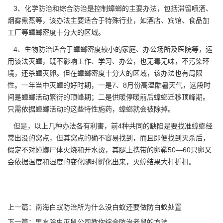
3、化学防治和综合防治是控制蟑螂的主要办法，包括滞留喷洒、
烟雾熏蒸等，该办法主要适合于特殊行业，如酒店、宾馆、食品加
工厂等蟑螂密度十分大的区域。
4、生物防治适合于蟑螂密度较小的家庭、办公场所及医院等，运
用该法灭蟑，既不影响工作、学习、办公，也无毒无味，不污染环
境，还
杀蟑灭卵
。但在蟑螂密度十分大的区域，该办法也有局限
性。一年当中灭蟑的好时期，一是7、8月份高温酷暑天气，这段时
间是蟑螂活动繁衍的顶峰期；二是供暖停暖前后蟑螂迁移顶峰期。
只需依据蟑螂活动的这些特性施药，蟑螂就会被除掉。
但是，以上几种办法
各有利害
，前4种共同的缺陷是要找准蟑螂经
常出没的窝点，但其窝点的确不容易找到，而且即便找到灭杀后，
假定不对蟑螂尸体火烧和开水烫，其腿上携带的卵鞘50—60只卵又
会依据温度和湿度的变化随时孵化出来，灭蟑结果大打折扣。
上一篇：
南海白蚁防治所为什么没白蚁还要做防白蚁处置
下一篇：
里水除虫灭鼠公司教你综合防治老鼠的方法