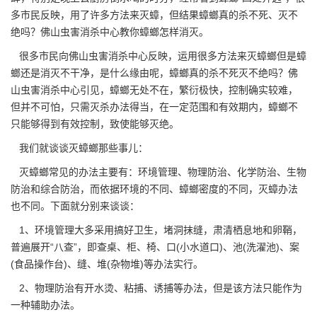
多市民反映，用了许多方法来灭蟑，但结果蟑螂真的杀不死、灭不
绝吗？佛山虫害消杀中心教你
蟑螂怎样消灭
。
很多市民向
佛山虫害消杀中心
反映，运用很多方法来灭蟑螂但是蟑
螂还是消灭不干净，是什么缘由呢，蟑螂真的杀不死灭不绝吗？佛
山虫害消杀中心引见，蟑螂无处不在，繁衍极快，控制确实较难，
但并不可怕，只需灭杀办法得当，在一定范围和有效期内，蟑螂不
只能够得到有效控制，致使能够灭绝。
我们就谈谈灭蟑螂那些事儿：
灭蟑螂常见的办法主要有：环境管理、物理防治、化学防治、生物
防治和综合防治，而依据
环境的不同
、蟑螂密度的不同，灭蟑办法
也不同。下面就分别来谈谈：
1、环境管理大多采用搞好卫生，堵洞抹缝，肃清栖息地和卵鞘，
普遍展开“八查”，即查桌、柜、椅、口(小水道口)、池(洗濯池)、案
(食品操作台)、缝、堆(杂物堆)等办法实行。
2、物理防治有开水烫、粘捕、诱捕等办法，但是该方法只能作为
一种辅助办法。