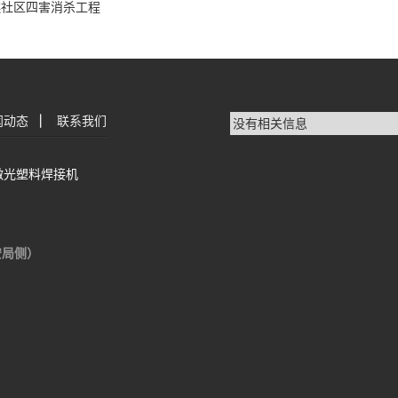
樵社区四害消杀工程
闻动态
|
联系我们
没有相关信息
激光塑料焊接机
安局侧）