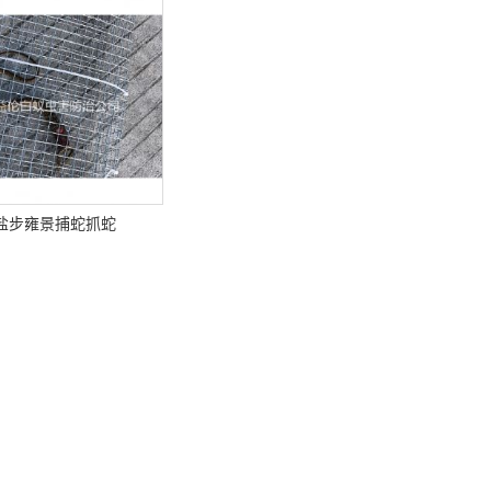
盐步雍景捕蛇抓蛇