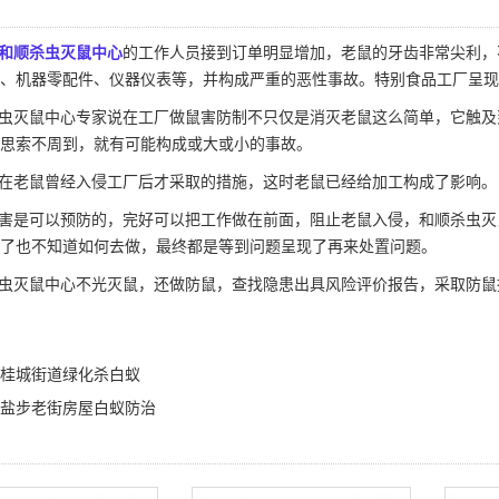
和顺杀虫灭鼠中心
的工作人员接到订单明显增加，老鼠的牙齿非常尖利，
、机器零配件、仪器仪表等，并构成严重的恶性事故。特别食品工厂呈现
虫灭鼠中心专家说在工厂做鼠害防制不只仅是消灭老鼠这么简单，它触及
思索不周到，就有可能构成或大或小的事故。
在老鼠曾经入侵工厂后才采取的措施，这时老鼠已经给加工构成了影响。
害
是可以预防的，完好可以把工作做在前面，阻止老鼠入侵，和顺杀虫灭
了也不知道如何去做，最终都是等到问题呈现了再来
处置问题
。
虫灭鼠中心不光灭鼠，还做防鼠，查找隐患出具风险评价报告，采取
防鼠
桂城街道绿化杀白蚁
盐步老街房屋白蚁防治