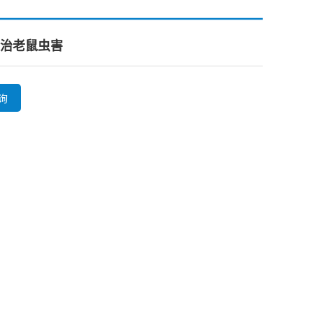
治老鼠虫害
询