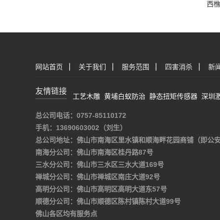
西
网站首页
|
关于我们
|
服务范围
|
四害消杀
|
新
友情链接
工艺木雕
黄埔白蚁防治
静态扭矩传感器
深圳
总公司电话：0757-85110172
手机：13690603002（刘生）
总公司地址：佛山市南海区里水镇和顺海畔花园商铺（即公
南海分公司：佛山市南海区桂丹路87号
三水分公司：佛山市三水区三水大道169号
禅城分公司：佛山市禅城区南庄大道92号
高明分公司：佛山市高明区高明大道东57号
顺德分公司：佛山市顺德区陈村镇陈村大道99号
佛山各区均有服务点