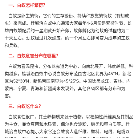
一、白蚁怎样繁衍？
白蚁是卵生繁衍，它们的生存繁衍、持续种族靠繁衍蚁（
有翅成
虫
）来完成。桂城治白蚁中心通知大家每年4-6月份是繁衍时节，雌
雄白蚁婚配后约一星期就开始产卵，蚁卵孵化为幼蚁的过程约为二
十天左右。幼蚁经过几次蜕皮，约一个月左右即可变为成年的工蚁
和兵蚁。
二、白蚁危害分布在哪里？
白蚁为喜温昆虫，分布以赤道为中心，向南北展开，纬度越低，种
类越多。桂城治白蚁中心说白蚁分布范围古北区北界为45°N，新北
区为52°30′N，新热带区南界为45°25′S。中国除黑龙江、吉林、内
蒙古、宁夏、青海和新疆尚未发现外，其他各省区都有
分布和为
害。
三、白蚁吃什么？
白蚁食性很广，其营养物质来源于植物，以植物性纤维素及其制品
为主食，兼食真菌和
木质素
，偶尔也食淀粉、糖类和蛋白质等。桂
城治白蚁中心提示大家它还会蛀食人造纤维、塑料、电线、电缆以