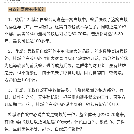
白蚁的寿命有多长？
1、蚁后：
桂城治白蚁公司
说在一窝白蚁中，蚁后决议了这窝白蚁
的存在与消亡，一旦被捉，这窝白蚁也就不存在了，同时还是个短
命婆，高等的科中最初的蚁后可以活60-70年，普通都可活15-30
年，最长可长达100多年。
2、兵蚁：兵蚁是白蚁群体中变化较大的品级，除少数种类缺兵蚁
外，桂城治白蚁中心通知大家普通从3-4龄幼蚁开端，部分幼蚁分化
为色泽较淡的前兵蚁，进而成为兵蚁，是群体的防卫者，虽有雌雄
之分，但不能繁衍，由于失去了取食功用，因而食物由工蚁饲喂，
寿命约至1-6个月。
3、工蚁：工蚁在蚁群中数量最多，占群体数量的绝大部分，有
雌、雄性别之分，无生殖机能，担任巢内很多
繁杂的工作
，可生存
几星期至3-7年，桂城治白蚁中心说离群的工蚁却只能存活几天。
桂城治白蚁中心说白蚁是蚂蚁的一种，整个体长可达60-70毫米，
有的种类的蚁后以致可超越100毫米，体色由白色、淡黄色、赤褐
色，直到黑色不等。那么，白蚁怎样繁衍？