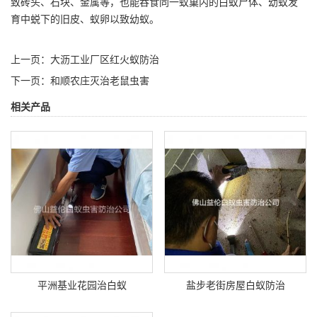
致砖头、石块、金属等，也能吞食同一蚁巢内的白蚁尸体、幼蚁发
育中蜕下的旧皮、蚁卵以致幼蚁。
上一页：
大沥工业厂区红火蚁防治
下一页：
和顺农庄灭治老鼠虫害
相关产品
平洲基业花园治白蚁
盐步老街房屋白蚁防治