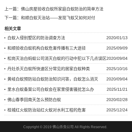
上一篇：
佛山房屋验收白蚁所家庭白蚁防治的简单方法
下一篇：
和顺白蚁灭治站——发现飞蚁又如何对付
相关文章
白蚁入侵别墅区的防治调查方法
2020/01/13
和顺验收白蚁机构白蚁危害传播有三大途径
2025/09/09
松岗灭治白蚂蚁公司消灭白蚁的行动中犯以下几点误区
2020/09/04
丹灶杀灭白蚁所快速区分常见的居家白蚁种类
2025/10/16
黄岐白蚁预防站白蚁防治知识问答，白蚁怎么消灭
2020/09/04
里水白蚁备案公司白蚁会在家里侵害骚扰怎么办
2025/11/21
佛山春季回南天怎么预防白蚁
2020/02/28
桂城红火蚁防治站红火蚁对水利工程的危害
2025/12/24
Copyright © 2019 佛山杀虫公司 All Rights Reserved.