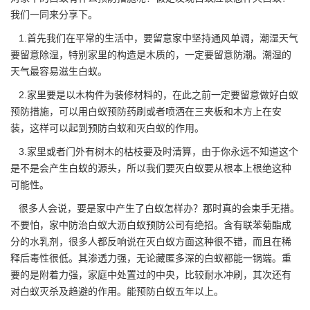
我们一同来分享下。
1.首先我们在平常的生活中，要留意家中坚持通风单调，潮湿天气
要留意除湿，特别家里的构造是木质的，一定要留意防潮。潮湿的
天气最容易
滋生白蚁
。
2.家里要是以木构件为装修材料的，在此之前一定要留意做好白蚁
预防措施，可以用白蚁预防药刷或者喷洒在三夹板和木方上在安
装，这样可以起到预防白蚁和灭白蚁的作用。
3.家里或者门外有
树木
的枯枝要及时清算，由于你永远不知道这个
是不是会产生白蚁的源头，所以我们要灭白蚁要从根本上根绝这种
可能性。
很多人会说，要是家中产生了白蚁怎样办？那时真的会束手无措。
不要怕，家中防治白蚁大沥白蚁预防公司
有绝招
。含有联苯菊酯成
分的水乳剂，很多人都反响说在灭白蚁方面这种很不错，而且在稀
释后毒性很低。其渗透力强，无论藏匿多深的白蚁都能一锅端。重
要的是附着力强，家庭中处置过的中央，比较耐水冲刷，其次还有
对白蚁灭杀及趋避的作用。能预防白蚁五年以上。