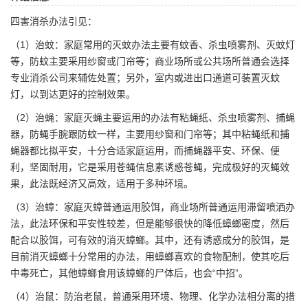
四害消杀办法引见：
（1）治蚊：家庭常用的灭蚊办法主要有蚊香、杀虫喷雾剂、灭蚊灯
等，防蚊主要采用纱窗或门帘等；商业场所或公共场所普通会选择
专业消杀公司来辅佐处置；另外，室内或进出口通道可装置灭蚊
灯，以到达更好的控制效果。
（2）治蝇：家庭灭蝇主要运用的办法有粘蝇纸、杀虫喷雾剂、捕蝇
器，防蝇手腕跟防蚊一样，主要用纱窗和门帘等；其中粘蝇纸和捕
蝇器都比拟平安，十分合适家庭运用，而捕蝇器平安、环保、便
利，坚固耐用，它是采用苍蝇信息素诱惑苍蝇，完成极好的灭蝇效
果，此法既经济又高效，适用于多种环境。
（3）治蟑：家庭灭蟑普通运用胶饵，商业场所普通运用滞留喷洒办
法，此法环保和平安性较差，但是能够很快的降低蟑螂密度，然后
配合以胶饵，可有效的消灭蟑螂。其中，还有诱惑成分的胶饵，是
目前消灭蟑螂十分常用的办法，用蟑螂喜欢的食物配制，使其吃后
中毒死亡，其他蟑螂食用该蟑螂的尸体后，也会“中招”。
（4）治鼠：防治老鼠，普通采用环境、物理、化学办法相分离的措