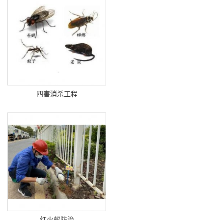
四害消杀工程
红火蚁防治